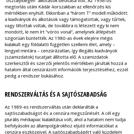
“osztályidegen” alkotások betiltása volt. Az 1956-os
megtorlás utáni Kádár-korszakban az ellenőrzés kis
mértékben enyhült. Ekkoriban a “három T” modell működött:
a kiadványok és alkotások vagy támogatottak, vagy tűrtek,
vagy tiltottak voltak, de továbbra is létezett egy ki nem
mondott, le nem írt “vörös vonal”, amelynek átlépését
szigorúan büntették. Az 1980-as évek elejére mégis
kialakult egy földalatti független szellemi élet, amely –
lengyel mintára – cenzúrázatlan, így illegális kiadványok
(szamizdatok) tucatjait állította elő. A szamizdatok
szerkesztői és szerzői jelentős mértékben járultak hozzá a
hatalom által cenzúrázott információk terjesztéséhez, ezzel
pedig a rendszer bukásához.
RENDSZERVÁLTÁS ÉS A SAJTÓSZABADSÁG
Az 1989-es rendszerváltás után deklarálták a
sajtószabadságot és a cenzúra megszűnését. A cél egy
plurális médiapiac kialakítása volt, ahol a hatalom nem tudja
befolyásolni az állampolgárokhoz eljutó információkat a
cenzúra eszközeivel. A sajtószabadságért való küzdelem