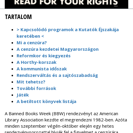
TARTALOM
> Kapcsolódó programok a Kutatók Éjszakája
keretében <
Mi a cenzúra?
A cenzúra kezdetei Magyarországon
Reformkor és kiegyezés
A Horthy-korszak
A kommunista időszak
Rendszerváltás és a sajtószabadság
Mit tehetsz?
További források
Játék
A betiltott könyvek listája
A Banned Books Week (BBW) rendezvényt az American
Library Association kezdte el megrendezni 1982-ben. Azóta
minden szeptember végén-október elején egy hetes
rendezvénysorozattal hívják fel a figyelmet a cenzúrára,