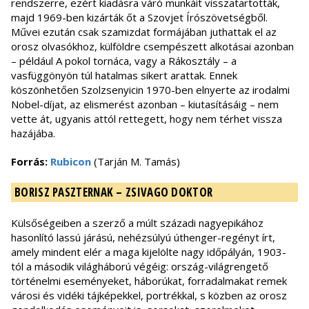
rendszerre, ezért kiadásra váró munkáit visszatartották,
majd 1969-ben kizárták őt a Szovjet Írószövetségből.
Művei ezután csak szamizdat formájában juthattak el az
orosz olvasókhoz, külföldre csempészett alkotásai azonban
– például A pokol tornáca, vagy a Rákosztály – a
vasfüggönyön túl hatalmas sikert arattak. Ennek
köszönhetően Szolzsenyicin 1970-ben elnyerte az irodalmi
Nobel-díjat, az elismerést azonban – kiutasításáig – nem
vette át, ugyanis attól rettegett, hogy nem térhet vissza
hazájába.
Forrás:
Rubicon
(Tarján M. Tamás)
BORISZ PASZTERNAK – ZSIVAGO DOKTOR
Külsőségeiben a szerző a múlt századi nagyepikához
hasonlító lassú járású, nehézsúlyú úthenger-regényt írt,
amely mindent elér a maga kijelölte nagy időpályán, 1903-
tól a második világháború végéig: ország-világrengető
történelmi eseményeket, háborúkat, forradalmakat remek
városi és vidéki tájképekkel, portrékkal, s közben az orosz