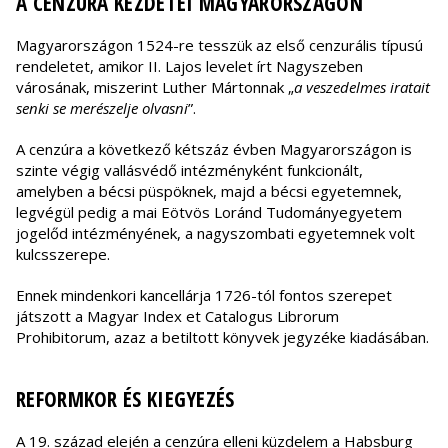
A CENZÚRA KEZDETEI MAGYARORSZÁGON
Magyarországon 1524-re tesszük az első cenzurális típusú
rendeletet, amikor II. Lajos levelet írt Nagyszeben
városának, miszerint Luther Mártonnak „
a veszedelmes iratait
senki se merészelje olvasni
”.
A cenzúra a következő kétszáz évben Magyarországon is
szinte végig vallásvédő intézményként funkcionált,
amelyben a bécsi püspöknek, majd a bécsi egyetemnek,
legvégül pedig a mai Eötvös Loránd Tudományegyetem
jogelőd intézményének, a nagyszombati egyetemnek volt
kulcsszerepe.
Ennek mindenkori kancellárja 1726-tól fontos szerepet
játszott a Magyar Index et Catalogus Librorum
Prohibitorum, azaz a betiltott könyvek jegyzéke kiadásában.
REFORMKOR ÉS KIEGYEZÉS
A 19. század elején a cenzúra elleni küzdelem a Habsburg