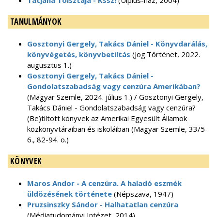
Tatjana Tolsztaja - Kssz!
(Ulpius-ház, 2004)
TANULMÁNYOK
Gosztonyi Gergely, Takács Dániel - Könyvdarálás,
könyvégetés, könyvbetiltás
(Jog.Történet, 2022.
augusztus 1.)
Gosztonyi Gergely, Takács Dániel -
Gondolatszabadság vagy cenzúra Amerikában?
(Magyar Szemle, 2024. július 1.) / Gosztonyi Gergely,
Takács Dániel - Gondolatszabadság vagy cenzúra?
(Be)tiltott könyvek az Amerikai Egyesült Államok
közkönyvtáraiban és iskoláiban (Magyar Szemle, 33/5-
6., 82-94. o.)
KÖNYVEK
Maros Andor - A cenzúra. A haladó eszmék
üldözésének története
(Népszava, 1947)
Pruzsinszky Sándor - Halhatatlan cenzúra
(Médiatudományi Intézet, 2014)