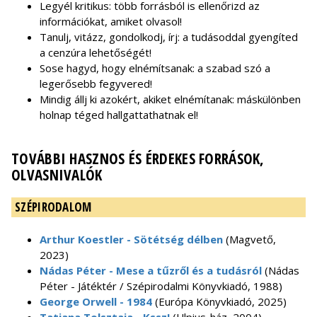
Legyél kritikus: több forrásból is ellenőrizd az
információkat, amiket olvasol!
Tanulj, vitázz, gondolkodj, írj: a tudásoddal gyengíted
a cenzúra lehetőségét!
Sose hagyd, hogy elnémítsanak: a szabad szó a
legerősebb fegyvered!
Mindig állj ki azokért, akiket elnémítanak: máskülönben
holnap téged hallgattathatnak el!
TOVÁBBI HASZNOS ÉS ÉRDEKES FORRÁSOK,
OLVASNIVALÓK
SZÉPIRODALOM
Arthur Koestler - Sötétség délben
(Magvető,
2023)
Nádas Péter - Mese a tűzről és a tudásról
(Nádas
Péter - Játéktér / Szépirodalmi Könyvkiadó, 1988)
George Orwell - 1984
(Európa Könyvkiadó, 2025)