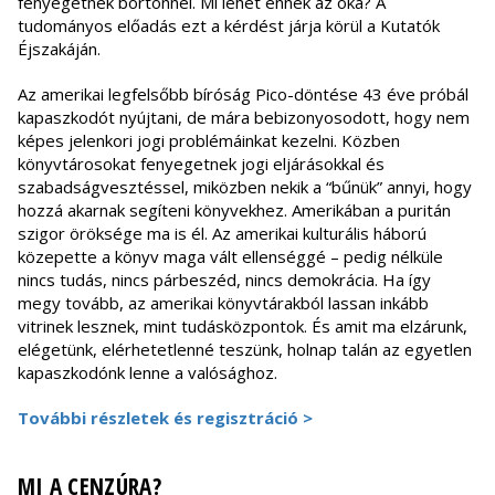
fenyegetnek börtönnel. Mi lehet ennek az oka? A
tudományos előadás ezt a kérdést járja körül a Kutatók
Éjszakáján.
Az amerikai legfelsőbb bíróság Pico-döntése 43 éve próbál
kapaszkodót nyújtani, de mára bebizonyosodott, hogy nem
képes jelenkori jogi problémáinkat kezelni. Közben
könyvtárosokat fenyegetnek jogi eljárásokkal és
szabadságvesztéssel, miközben nekik a “bűnük” annyi, hogy
hozzá akarnak segíteni könyvekhez. Amerikában a puritán
szigor öröksége ma is él. Az amerikai kulturális háború
közepette a könyv maga vált ellenséggé – pedig nélküle
nincs tudás, nincs párbeszéd, nincs demokrácia. Ha így
megy tovább, az amerikai könyvtárakból lassan inkább
vitrinek lesznek, mint tudásközpontok. És amit ma elzárunk,
elégetünk, elérhetetlenné teszünk, holnap talán az egyetlen
kapaszkodónk lenne a valósághoz.
További részletek és regisztráció >
MI A CENZÚRA?