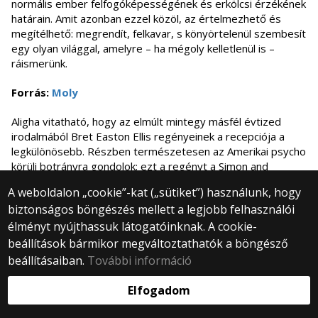
normális ember felfogóképességének és erkölcsi érzékének
határain. Amit azonban ezzel közöl, az értelmezhető és
megítélhető: megrendít, felkavar, s könyörtelenül szembesít
egy olyan világgal, amelyre – ha mégoly kelletlenül is –
ráismerünk.
Forrás:
Moly
Aligha vitatható, hogy az elmúlt mintegy másfél évtized
irodalmából Bret Easton Ellis regényeinek a recepciója a
legkülönösebb. Részben természetesen az Amerikai psycho
körüli botrányra gondolok; ezt a regényt a Simon and
Schuster nem is merte kiadni, s miután a Knopf/Vintage-nél
A weboldalon „cookie”-kat („sütiket”) használunk, hogy
megjelent, különbözõ - fõként feminista - csoportok és
biztonságos böngészés mellett a legjobb felhasználói
aktivisták indítottak hadjáratot ellene, a mû terjesztésének
élményt nyújthassuk látogatóinknak. A cookie-
betiltását, sõt általában a hasonló (azaz, úgymond,
"nõellenes", a nõk meggyilkolására biztató) mûvek
beállítások bármikor megváltoztathatók a böngésző
megjelenésének intézményes megakadályozását (az
beállításaiban.
További információ
irodalmi cenzúra bevezetését!) követelve. E kampány egyik
élharcosa, Tara Baxter a könyv elleni küzdelmérõl
Elfogadom
beszámolva (könyvesboltokban szervezett akciókat,
részleteket olvasott fel Ellis könyvébõl, hogy harcra