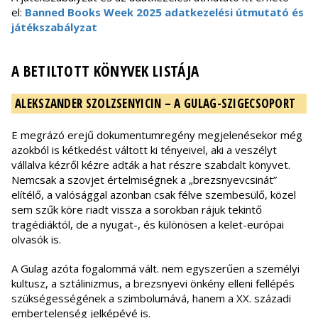
el:
Banned Books Week 2025 adatkezelési útmutató és
játékszabályzat
A BETILTOTT KÖNYVEK LISTÁJA
ALEKSZANDER SZOLZSENYICIN – A GULAG-SZIGECSOPORT
E megrázó erejű dokumentumregény megjelenésekor még
azokból is kétkedést váltott ki tényeivel, aki a veszélyt
vállalva kézről kézre adták a hat részre szabdalt könyvet.
Nemcsak a szovjet értelmiségnek a „brezsnyevcsinát”
elítélő, a valósággal azonban csak félve szembesülő, közel
sem szűk köre riadt vissza a sorokban rájuk tekintő
tragédiáktól, de a nyugat-, és különösen a kelet-európai
olvasók is.
A Gulag azóta fogalommá vált. nem egyszerűen a személyi
kultusz, a sztálinizmus, a brezsnyevi önkény elleni fellépés
szükségességének a szimbolumává, hanem a XX. századi
embertelenség jelképévé is.