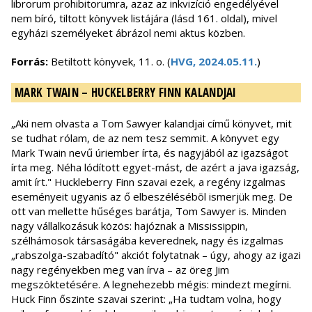
librorum prohibitorumra, azaz az inkvizíció engedélyével
nem bíró, tiltott könyvek listájára (lásd 161. oldal), mivel
egyházi személyeket ábrázol nemi aktus közben.
Forrás:
Betiltott könyvek, 11. o. (
HVG, 2024.05.11.
)
MARK TWAIN – HUCKELBERRY FINN KALANDJAI
„Aki nem olvasta a Tom Sawyer kalandjai című könyvet, mit
se tudhat rólam, de az nem tesz semmit. A könyvet egy
Mark Twain nevű úriember írta, és nagyjából az igazságot
írta meg. Néha lódított egyet-mást, de azért a java igazság,
amit írt." Huckleberry Finn szavai ezek, a regény izgalmas
eseményeit ugyanis az ő elbeszélésébõl ismerjük meg. De
ott van mellette hűséges barátja, Tom Sawyer is. Minden
nagy vállalkozásuk közös: hajóznak a Mississippin,
szélhámosok társaságába keverednek, nagy és izgalmas
„rabszolga-szabadító" akciót folytatnak – úgy, ahogy az igazi
nagy regényekben meg van írva – az öreg Jim
megszöktetésére. A legnehezebb mégis: mindezt megírni.
Huck Finn őszinte szavai szerint: „Ha tudtam volna, hogy