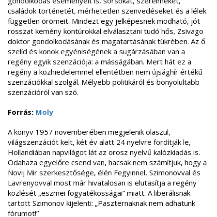
gondolkodás eseményeit is, sorsokat, szerelmeket,
családok történetét, mérhetetlen szenvedéseket és a lélek
független örömeit. Mindezt egy jelképesnek modható, jót-
rosszat kemény kontúrokkal elválasztani tudó hős, Zsivago
doktor gondolkodásának és magatartásának tükrében. Az ő
szelíd és konok egyéniségének a sugárzásában van a
regény egyik szenzációja: a másságában. Mert hát ez a
regény a közhiedelemmel ellentétben nem újsághír értékű
szenzációkkal szolgál. Mélyebb politikáról és bonyolultabb
szenzációról van szó.
Forrás:
Moly
A könyv 1957 novemberében megjelenik olaszul,
világszenzációt kelt, két év alatt 24 nyelvre fordítják le,
Hollandiában napvilágot lát az orosz nyelvű kalózkiadás is.
Odahaza egyelőre csend van, hacsak nem számítjuk, hogy a
Novij Mir szerkesztősége, élén Fegyinnel, Szimonovval és
Lavrenyovval most már hivatalosan is elutasítja a regény
közlését „eszmei fogyatékosságai” miatt. A liberálisnak
tartott Szimonov kijelenti: „Paszternaknak nem adhatunk
fórumot!”