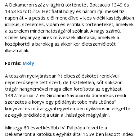
A Dekameron száz világhírű történetét Boccaccio 1349 és
1353 között írta. Hét fiatal hölgy és három ifjú mesél tíz
napon át – a pestis elől menekülve – kies vidéki kastélyukban
idillikus, szellemes, vidám és erotikus történeteket, amelyek
a szerelem mindenhatóságáról szólnak. A nagy számú,
színes képanyag híres művészek alkotásai, amelyek a
középkortól a barokkig az akkor kor életszemléletét
illusztrálják.
Forrás:
Moly
A toszkán nyelvjárásban írt elbeszéléskötet rendkívüli
népszerűségre tett szert, de tiszteletlen, sőt sokszor
trágár hangnemével maga ellen fordította az egyházat.
1497. február 7-én Girolamo Savonarola domonkos rendi
szerzetes a könyv egy példányát több más „bűnös”
könyvvel és műtárggyal egyetemben nyilvánosan elégette
az egyik prédikációja után a „hiúságok máglyáján”.
Mintegy 60 évvel később IV. Pál pápa felvette a
Dekameront a katolikus egyház által 1559-ben kiadott Index