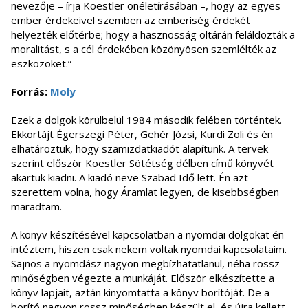
nevezője – írja Koestler önéletírásában –, hogy az egyes
ember érdekeivel szemben az emberiség érdekét
helyezték előtérbe; hogy a hasznosság oltárán feláldozták a
moralitást, s a cél érdekében közönyösen szemlélték az
eszközöket.”
Forrás:
Moly
Ezek a dolgok körülbelül 1984 második felében történtek.
Ekkortájt Égerszegi Péter, Gehér Józsi, Kurdi Zoli és én
elhatároztuk, hogy szamizdatkiadót alapítunk. A tervek
szerint először Koestler Sötétség délben című könyvét
akartuk kiadni. A kiadó neve Szabad Idő lett. Én azt
szerettem volna, hogy Áramlat legyen, de kisebbségben
maradtam.
A könyv készítésével kapcsolatban a nyomdai dolgokat én
intéztem, hiszen csak nekem voltak nyomdai kapcsolataim.
Sajnos a nyomdász nagyon megbízhatatlanul, néha rossz
minőségben végezte a munkáját. Először elkészítette a
könyv lapjait, aztán kinyomtatta a könyv borítóját. De a
borító nagyon rossz minőségben készült el, és újra kellett