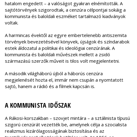
hatalom engedett – a valóságot gyakran elnémították. A
sajtótörvények szigorodtak, a cenzúra célpontjai sokáig a
kommunista és baloldali eszméket tartalmazó kiadványok
voltak.
A harmincas évektől az egyre embertelenebb antiszemita
törvények bevezetésével könyvek, újságok és színdarabok
estek áldozatul a politikai és ideológiai cenzúrának. A
kommunista és baloldali művészek mellett a zsidó
származású szerzők műveit is tilos volt megjelentetni.
A második világháború újból a háborús cenzúra
megjelenését hozta el, immár nem csupán a nyomtatott
sajtó, hanem a rádió és a filmek kapcsán is.
A KOMMUNISTA IDŐSZAK
A Rákosi-korszakban – szovjet mintára – a sztálinista típusú
szigorú cenzúrát vezették be, amelynek célja a szocialista
realizmus kizárólagosságának biztosítása és az