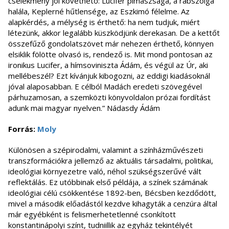
cselekmény jól követhető: Lucifer pimaszsága, a rabszolga
halála, Keplerné hűtlensége, az Eszkimó félelme. Az
alapkérdés, a mélység is érthető: ha nem tudjuk, miért
létezünk, akkor legalább küszködjünk derekasan. De a kettőt
összefűző gondolatszövet már nehezen érthető, könnyen
elsiklik fölötte olvasó is, rendező is. Mit mond pontosan az
ironikus Lucifer, a hímsoviniszta Ádám, és végül az Úr, aki
mellébeszél? Ezt kívánjuk kibogozni, az eddigi kiadásoknál
jóval alaposabban. E célból Madách eredeti szövegével
párhuzamosan, a szemközti könyvoldalon prózai fordítást
adunk mai magyar nyelven.” Nádasdy Ádám
Forrás:
Moly
Különösen a szépirodalmi, valamint a színházművészeti
transzformációkra jellemző az aktuális társadalmi, politikai,
ideológiai környezetre való, néhol szükségszerűvé vált
reflektálás. Ez utóbbinak első példája, a színek számának
ideológiai célú csökkentése 1892-ben, Bécsben kezdődött,
mivel a második előadástól kezdve kihagyták a cenzúra által
már egyébként is felismerhetetlenné csonkított
konstantinápolyi színt, tudniillik az egyház tekintélyét