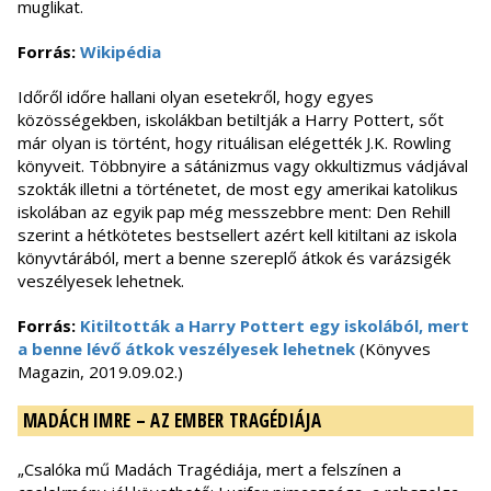
muglikat.
Forrás:
Wikipédia
Időről időre hallani olyan esetekről, hogy egyes
közösségekben, iskolákban betiltják a Harry Pottert, sőt
már olyan is történt, hogy rituálisan elégették J.K. Rowling
könyveit. Többnyire a sátánizmus vagy okkultizmus vádjával
szokták illetni a történetet, de most egy amerikai katolikus
iskolában az egyik pap még messzebbre ment: Den Rehill
szerint a hétkötetes bestsellert azért kell kitiltani az iskola
könyvtárából, mert a benne szereplő átkok és varázsigék
veszélyesek lehetnek.
Forrás:
Kitiltották a Harry Pottert egy iskolából, mert
a benne lévő átkok veszélyesek lehetnek
(Könyves
Magazin, 2019.09.02.)
MADÁCH IMRE – AZ EMBER TRAGÉDIÁJA
„Csalóka mű Madách Tragédiája, mert a felszínen a