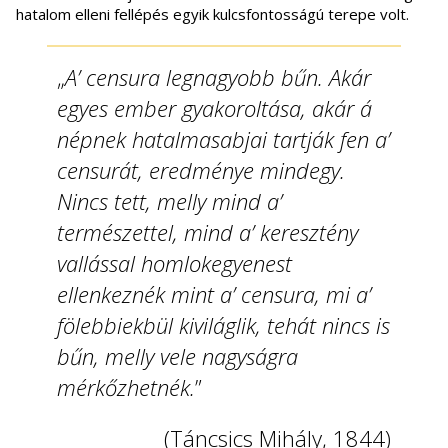
hatalom elleni fellépés egyik kulcsfontosságú terepe volt.
„
A’ censura legnagyobb bűn. Akár
egyes ember gyakoroltása, akár á
népnek hatalmasabjai tartják fen a’
censurát, eredménye mindegy.
Nincs tett, melly mind a’
természettel, mind a’ keresztény
vallással homlokegyenest
ellenkeznék mint a’ censura, mi a’
fölebbiekbül kiviláglik, tehát nincs is
bűn, melly vele nagyságra
mérkőzhetnék.
”
(Táncsics Mihály, 1844)