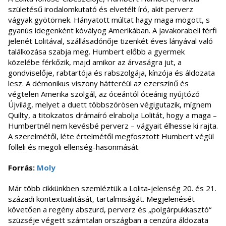
születésű irodalomkutató és elvetélt író, akit perverz
vágyak gyötörnek. Hányatott múltat hagy maga mögött, s
gyanús idegenként kóvályog Amerikában. A javakorabeli férfi
jelenét Lolitával, szállásadónője tizenkét éves lányával való
találkozása szabja meg. Humbert előbb a gyermek
közelébe férkőzik, majd amikor az árvaságra jut, a
gondviselője, rabtartója és rabszolgája, kínzója és áldozata
lesz. A démonikus viszony hátteréül az ezerszínű és
végtelen Amerika szolgál, az óceántól óceánig nyújtózó
Újvilág, melyet a duett többszörösen végigutazik, mígnem
Quilty, a titokzatos drámaíró elrabolja Lolitát, hogy a maga –
Humbertnél nem kevésbé perverz – vágyait élhesse ki rajta.
A szerelmétől, léte értelmétől megfosztott Humbert végül
fölleli és megöli ellenség-hasonmását.
Forrás:
Moly
Már több cikkünkben szemléztük a Lolita-jelenség 20. és 21.
századi kontextualitását, tartalmiságát. Megjelenését
követően a regény abszurd, perverz és „polgárpukkasztó“
szüzséje végett számtalan országban a cenzúra áldozata