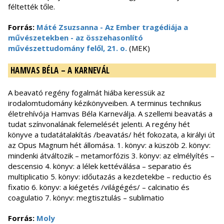
féltették tőle.
Forrás:
Máté Zsuzsanna - Az Ember tragédiája a
művészetekben - az összehasonlító
művészettudomány felől, 21. o.
(MEK)
HAMVAS BÉLA – A KARNEVÁL
A beavató regény fogalmát hiába keressük az
irodalomtudomány kézikönyveiben. A terminus technikus
életrehívója Hamvas Béla Karneválja. A szellemi beavatás a
tudat színvonalának felemelését jelenti. A regény hét
könyve a tudatátalakítás /beavatás/ hét fokozata, a királyi út
az Opus Magnum hét állomása. 1. könyv: a küszöb 2. könyv:
mindenki átváltozik – metamorfózis 3. könyv: az elmélyítés –
descensio 4. könyv: a lélek kettéválása – separatio és
multiplicatio 5. könyv: időutazás a kezdetekbe – reductio és
fixatio 6. könyv: a kiégetés /világégés/ – calcinatio és
coagulatio 7. könyv: megtisztulás – sublimatio
Forrás:
Moly