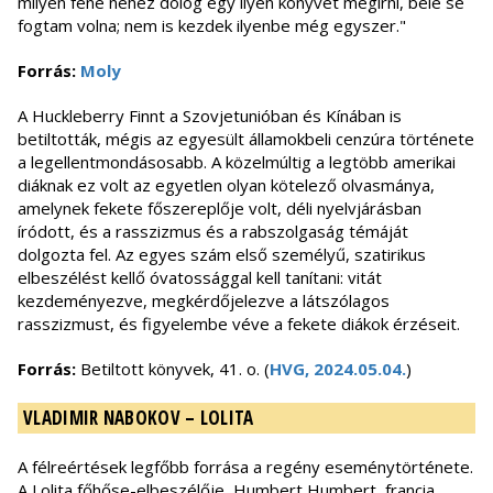
milyen fene nehéz dolog egy ilyen könyvet megírni, bele se
fogtam volna; nem is kezdek ilyenbe még egyszer."
Forrás:
Moly
A Huckleberry Finnt a Szovjetunióban és Kínában is
betiltották, mégis az egyesült államokbeli cenzúra története
a legellentmondásosabb. A közelmúltig a legtöbb amerikai
diáknak ez volt az egyetlen olyan kötelező olvasmánya,
amelynek fekete főszereplője volt, déli nyelvjárásban
íródott, és a rasszizmus és a rabszolgaság témáját
dolgozta fel. Az egyes szám első személyű, szatirikus
elbeszélést kellő óvatossággal kell tanítani: vitát
kezdeményezve, megkérdőjelezve a látszólagos
rasszizmust, és figyelembe véve a fekete diákok érzéseit.
Forrás:
Betiltott könyvek, 41. o. (
HVG, 2024.05.04.
)
VLADIMIR NABOKOV – LOLITA
A félreértések legfőbb forrása a regény eseménytörténete.
A Lolita főhőse-elbeszélője, Humbert Humbert, francia