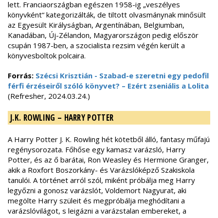
lett. Franciaországban egészen 1958-ig „veszélyes
könyvként“ kategorizálták, de tiltott olvasmánynak minősült
az Egyesült Királyságban, Argentínában, Belgiumban,
Kanadában, Új-Zélandon, Magyarországon pedig először
csupán 1987-ben, a szocialista rezsim végén került a
könyvesboltok polcaira.
Forrás:
Szécsi Krisztián - Szabad-e szeretni egy pedofil
férfi érzéseiről szóló könyvet? – Ezért zseniális a Lolita
(Refresher, 2024.03.24.)
J.K. ROWLING – HARRY POTTER
A Harry Potter J. K. Rowling hét kötetből álló, fantasy műfajú
regénysorozata. Főhőse egy kamasz varázsló, Harry
Potter, és az ő barátai, Ron Weasley és Hermione Granger,
akik a Roxfort Boszorkány- és Varázslóképző Szakiskola
tanulói. A történet arról szól, miként próbálja meg Harry
legyőzni a gonosz varázslót, Voldemort Nagyurat, aki
megölte Harry szüleit és megpróbálja meghódítani a
varázslóvilágot, s leigázni a varázstalan embereket, a