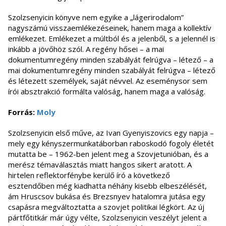
Szolzsenyicin könyve nem egyike a „lágerirodalom”
nagyszámú visszaemlékezéseinek, hanem maga a kollektív
emlékezet. Emlékezet a múltból és a jelenből, s a jelennél is
inkább a jövőhöz szól. A regény hősei – a mai
dokumentumregény minden szabályát felrúgva – létező – a
mai dokumentumregény minden szabályát felrúgva – létező
és létezett személyek, saját névvel. Az eseménysor sem
írói absztrakció formálta valóság, hanem maga a valóság.
Forrás:
Moly
Szolzsenyicin első műve, az Ivan Gyenyiszovics egy napja –
mely egy kényszermunkatáborban raboskodó fogoly életét
mutatta be – 1962-ben jelent meg a Szovjetunióban, és a
merész témaválasztás miatt hangos sikert aratott. A
hirtelen reflektorfénybe kerülő író a következő
esztendőben még kiadhatta néhány kisebb elbeszélését,
ám Hruscsov bukása és Brezsnyev hatalomra jutása egy
csapásra megváltoztatta a szovjet politikai légkört. Az új
pártfőtitkár már úgy vélte, Szolzsenyicin veszélyt jelent a