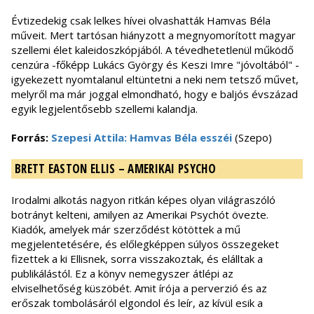
Évtizedekig csak lelkes hívei olvashatták Hamvas Béla
műveit. Mert tartósan hiányzott a megnyomorított magyar
szellemi élet kaleidoszkópjából. A tévedhetetlenül működő
cenzúra -főképp Lukács György és Keszi Imre "jóvoltából" -
igyekezett nyomtalanul eltüntetni a neki nem tetsző művet,
melyről ma már joggal elmondható, hogy e baljós évszázad
egyik legjelentősebb szellemi kalandja.
Forrás:
Szepesi Attila: Hamvas Béla esszéi
(Szepo)
BRETT EASTON ELLIS – AMERIKAI PSYCHO
Irodalmi alkotás nagyon ritkán képes olyan világraszóló
botrányt kelteni, amilyen az Amerikai Psychót övezte.
Kiadók, amelyek már szerződést kötöttek a mű
megjelentetésére, és előlegképpen súlyos összegeket
fizettek a ki Ellisnek, sorra visszakoztak, és elálltak a
publikálástól. Ez a könyv nemegyszer átlépi az
elviselhetőség küszöbét. Amit írója a perverzió és az
erőszak tombolásáról elgondol és leír, az kívül esik a