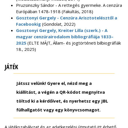
Pruzsinszky Sándor - A rettegés gyermeke. A cenzúra
Európában 1478-1918 (Fakultás, 2018)
Gosztonyi Gergely - Cenzúra Arisztotelésztől a
Facebookig
(Gondolat, 2022)
Gosztonyi Gergely, Kreiter Lilla (szerk.) - A
magyar cenzúrairodalom bibliográfiája 1833–
2025
(ELTE MÁJT, Állam- és jogtörténeti bilbiográfiák
18., 2025)
JÁTÉK
Játssz velünk! Gyere el, nézd meg a
kiállítást, a végén a QR-kódot megnyitva
töltsd ki a kérdőívet, és nyerhetsz egy JBL
fülhallgatót vagy egy könyvcsomagot.
A játékszabályzat és az adatkezelési útmutató itt érhető