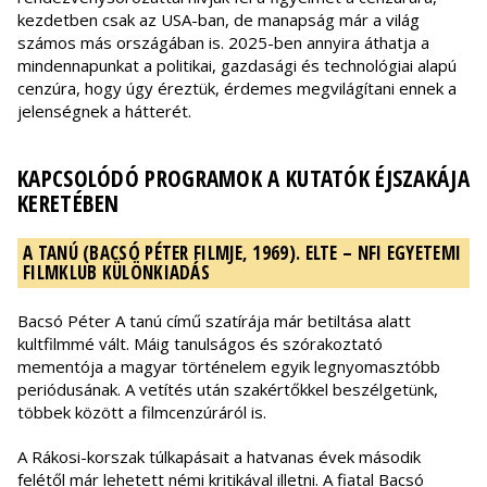
kezdetben csak az USA-ban, de manapság már a világ
számos más országában is. 2025-ben annyira áthatja a
mindennapunkat a politikai, gazdasági és technológiai alapú
cenzúra, hogy úgy éreztük, érdemes megvilágítani ennek a
jelenségnek a hátterét.
KAPCSOLÓDÓ PROGRAMOK A KUTATÓK ÉJSZAKÁJA
KERETÉBEN
A TANÚ (BACSÓ PÉTER FILMJE, 1969). ELTE – NFI EGYETEMI
FILMKLUB KÜLÖNKIADÁS
Bacsó Péter A tanú című szatírája már betiltása alatt
kultfilmmé vált. Máig tanulságos és szórakoztató
mementója a magyar történelem egyik legnyomasztóbb
periódusának. A vetítés után szakértőkkel beszélgetünk,
többek között a filmcenzúráról is.
A Rákosi-korszak túlkapásait a hatvanas évek második
felétől már lehetett némi kritikával illetni. A fiatal Bacsó