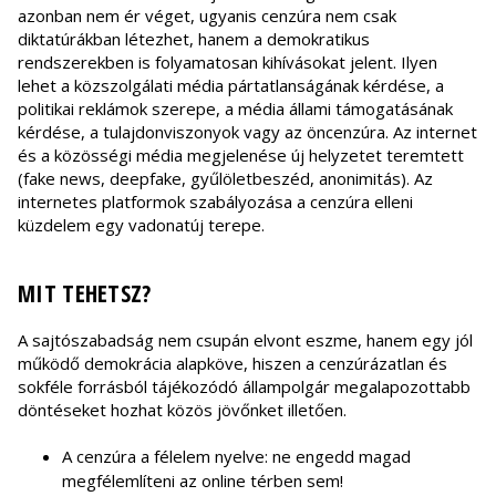
azonban nem ér véget, ugyanis cenzúra nem csak
diktatúrákban létezhet, hanem a demokratikus
rendszerekben is folyamatosan kihívásokat jelent. Ilyen
lehet a közszolgálati média pártatlanságának kérdése, a
politikai reklámok szerepe, a média állami támogatásának
kérdése, a tulajdonviszonyok vagy az öncenzúra. Az internet
és a közösségi média megjelenése új helyzetet teremtett
(fake news, deepfake, gyűlöletbeszéd, anonimitás). Az
internetes platformok szabályozása a cenzúra elleni
küzdelem egy vadonatúj terepe.
MIT TEHETSZ?
A sajtószabadság nem csupán elvont eszme, hanem egy jól
működő demokrácia alapköve, hiszen a cenzúrázatlan és
sokféle forrásból tájékozódó állampolgár megalapozottabb
döntéseket hozhat közös jövőnket illetően.
A cenzúra a félelem nyelve: ne engedd magad
megfélemlíteni az online térben sem!