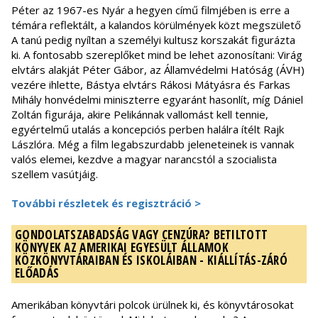
Péter az 1967-es Nyár a hegyen című filmjében is erre a
témára reflektált, a kalandos körülmények közt megszülető
A tanú pedig nyíltan a személyi kultusz korszakát figurázta
ki. A fontosabb szereplőket mind be lehet azonosítani: Virág
elvtárs alakját Péter Gábor, az Államvédelmi Hatóság (ÁVH)
vezére ihlette, Bástya elvtárs Rákosi Mátyásra és Farkas
Mihály honvédelmi miniszterre egyaránt hasonlít, míg Dániel
Zoltán figurája, akire Pelikánnak vallomást kell tennie,
egyértelmű utalás a koncepciós perben halálra ítélt Rajk
Lászlóra. Még a film legabszurdabb jeleneteinek is vannak
valós elemei, kezdve a magyar narancstól a szocialista
szellem vasútjáig.
További részletek és regisztráció >
GONDOLATSZABADSÁG VAGY CENZÚRA? BETILTOTT
KÖNYVEK AZ AMERIKAI EGYESÜLT ÁLLAMOK
KÖZKÖNYVTÁRAIBAN ÉS ISKOLÁIBAN - KIÁLLÍTÁS-ZÁRÓ
ELŐADÁS
Amerikában könyvtári polcok ürülnek ki, és könyvtárosokat