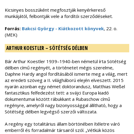
Kicsinyes bosszúként megfosztják kenyérkereső
munkájától, felbontják vele a fordítói szerződéseket.
Forrás:
Bakcsi György - Kiátkozott könyvek
, 22. o.
(MEK)
ARTHUR KOESTLER – SÖTÉTSÉG DÉLBEN
Bár Arthur Koestler 1939–1940-ben németül írta Sötétség
délben című regényét, a történetet mégis szerelme,
Daphne Hardy angol fordításából ismerte meg a világ, mert
az eredeti szöveg a II. világháború elején elveszett. 2015
nyarán azonban egy német doktorandusz, Matthias Weßel
fantasztikus felfedezést tett: a svájci Europa kiadó
dokumentumai között rábukkant a Rubaschow című
regényre, amelyről nagy bizonyossággal állítható, hogy a
Sötétség délben legvégső szerzői változata.
A regény egy totalitárius állam börtönében ítéletre váró
emberről és forradalmár társairól szól. „Vétkük közös