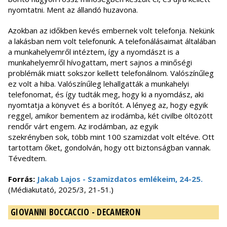
nyomtatni. Ment az állandó huzavona.
Azokban az időkben kevés embernek volt telefonja. Nekünk
a lakásban nem volt telefonunk. A telefonálásaimat általában
a munkahelyemről intéztem, így a nyomdászt is a
munkahelyemről hívogattam, mert sajnos a minőségi
problémák miatt sokszor kellett telefonálnom. Valószínűleg
ez volt a hiba. Valószínűleg lehallgatták a munkahelyi
telefonomat, és így tudták meg, hogy ki a nyomdász, aki
nyomtatja a könyvet és a borítót. A lényeg az, hogy egyik
reggel, amikor bementem az irodámba, két civilbe öltözött
rendőr várt engem. Az irodámban, az egyik
szekrényben sok, több mint 100 szamizdat volt eltéve. Ott
tartottam őket, gondolván, hogy ott biztonságban vannak.
Tévedtem.
Forrás:
Jakab Lajos - Szamizdatos emlékeim, 24-25.
(Médiakutató, 2025/3, 21-51.)
GIOVANNI BOCCACCIO - DECAMERON