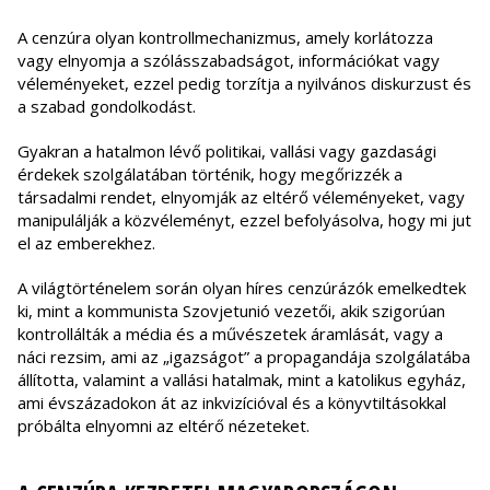
A cenzúra olyan kontrollmechanizmus, amely korlátozza
vagy elnyomja a szólásszabadságot, információkat vagy
véleményeket, ezzel pedig torzítja a nyilvános diskurzust és
a szabad gondolkodást.
Gyakran a hatalmon lévő politikai, vallási vagy gazdasági
érdekek szolgálatában történik, hogy megőrizzék a
társadalmi rendet, elnyomják az eltérő véleményeket, vagy
manipulálják a közvéleményt, ezzel befolyásolva, hogy mi jut
el az emberekhez.
A világtörténelem során olyan híres cenzúrázók emelkedtek
ki, mint a kommunista Szovjetunió vezetői, akik szigorúan
kontrollálták a média és a művészetek áramlását, vagy a
náci rezsim, ami az „igazságot” a propagandája szolgálatába
állította, valamint a vallási hatalmak, mint a katolikus egyház,
ami évszázadokon át az inkvizícióval és a könyvtiltásokkal
próbálta elnyomni az eltérő nézeteket.