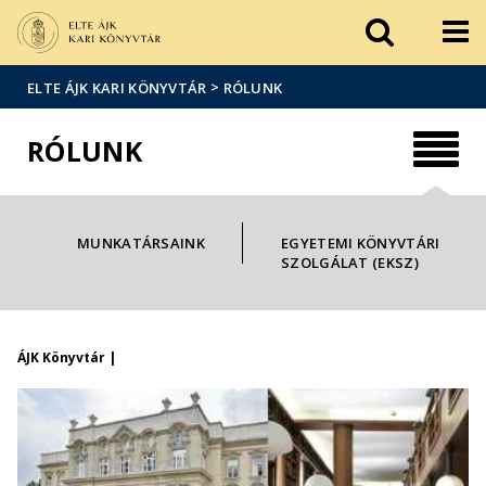
Események
ELTE a
Hírek
sajtóban
>
ELTE ÁJK KARI KÖNYVTÁR
RÓLUNK
RÓLUNK
MUNKATÁRSAINK
EGYETEMI KÖNYVTÁRI
SZOLGÁLAT (EKSZ)
ÁJK Könyvtár |