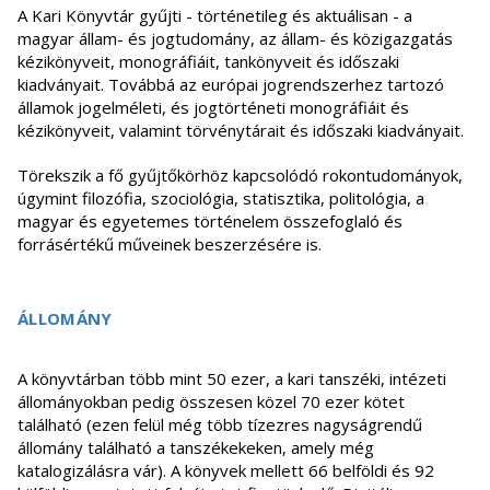
A Kari Könyvtár gyűjti - történetileg és aktuálisan - a
magyar állam- és jogtudomány, az állam- és közigazgatás
kézikönyveit, monográfiáit, tankönyveit és időszaki
kiadványait. Továbbá az európai jogrendszerhez tartozó
államok jogelméleti, és jogtörténeti monográfiáit és
kézikönyveit, valamint törvénytárait és időszaki kiadványait.
Törekszik a fő gyűjtőkörhöz kapcsolódó rokontudományok,
úgymint filozófia, szociológia, statisztika, politológia, a
magyar és egyetemes történelem összefoglaló és
forrásértékű műveinek beszerzésére is.
ÁLLOMÁNY
A könyvtárban több mint 50 ezer, a kari tanszéki, intézeti
állományokban pedig összesen közel 70 ezer kötet
található (ezen felül még több tízezres nagyságrendű
állomány található a tanszékekeken, amely még
katalogizálásra vár). A könyvek mellett 66 belföldi és 92