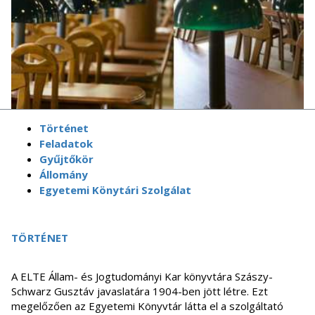
Történet
Feladatok
Gyűjtőkör
Állomány
Egyetemi Könytári Szolgálat
TÖRTÉNET
A ELTE Állam- és Jogtudományi Kar könyvtára Szászy-
Schwarz Gusztáv javaslatára 1904-ben jött létre. Ezt
megelőzően az Egyetemi Könyvtár látta el a szolgáltató