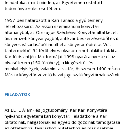
feladatokat (mint minden, az Egyetemen oktatott
tudományterület esetében).
1957-ben határozott a Kari Tanács a gyűjtemény
létrehozásáról. Az akkori szemináriumi könyvtári
állományból, az Országos Széchényi Könyvtár által kezelt
ún. nemzeti könyvanyagból, antikvár beszerzésekből és új
könyvek vásárlásából indult el a könyvtár építése. Volt
tantermekből 54 férőhelyes olvasótermet alakítottak ki a
Kar földszintjén. Mai formáját 1998 nyarára nyerte el az
olvasóterem (150 férőhely), a kiegészítő- és
2
munkahelyiségek, valamint a raktár, összesen 1400 m
-en.
Mára a könyvtár vezető hazai jogi szakkönyvtárnak számít.
FELADATOK
Az ELTE Állam- és Jogtudományi Kar Kari Könyvtára
nyilvános egyetemi kari könyvtár. Feladatköre a Kar
oktatóinak, hallgatóinak és egyéb dolgozóinak támogatása
az oktatáshoz, tanuláshoz, kutatáshoz és más szakmai