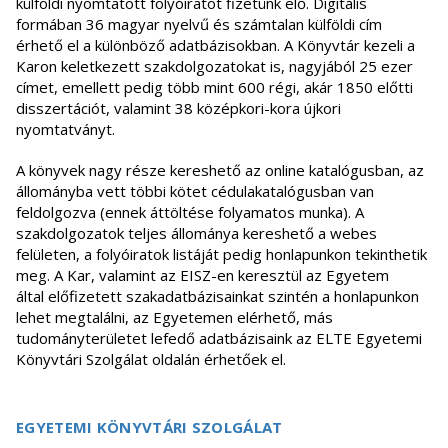
külföldi nyomtatott folyóiratot fizetünk elő. Digitális
formában 36 magyar nyelvű és számtalan külföldi cím
érhető el a különböző adatbázisokban. A Könyvtár kezeli a
Karon keletkezett szakdolgozatokat is, nagyjából 25 ezer
címet, emellett pedig több mint 600 régi, akár 1850 előtti
disszertációt, valamint 38 középkori-kora újkori
nyomtatványt.
A könyvek nagy része kereshető az online katalógusban, az
állományba vett többi kötet cédulakatalógusban van
feldolgozva (ennek áttöltése folyamatos munka). A
szakdolgozatok teljes állománya kereshető a webes
felületen, a folyóiratok listáját pedig honlapunkon tekinthetik
meg. A Kar, valamint az EISZ-en keresztül az Egyetem
által előfizetett szakadatbázisainkat szintén a honlapunkon
lehet megtalálni, az Egyetemen elérhető, más
tudományterületet lefedő adatbázisaink az ELTE Egyetemi
Könyvtári Szolgálat oldalán érhetőek el.
EGYETEMI KÖNYVTÁRI SZOLGÁLAT