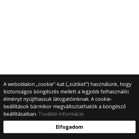
A weboldalon „cookie”-kat („sütiket”) használunk, hogy
biztonságos böngészés mellett a legjobb felhasználói
élményt nyújthassuk látogatóinknak. A cookie-
beállítások bármikor megváltoztathatók a böngésző
beállításaiban.
További információ
Elfogadom