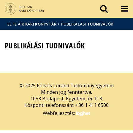
Események
ELTE a
Hírek
sajtóban
>
ELTE ÁJK KARI KÖNYVTÁR
PUBLIKÁLÁSI TUDNIVALÓK
PUBLIKÁLÁSI TUDNIVALÓK
© 2025 Eötvös Loránd Tudományegyetem
Minden jog fenntartva.
1053 Budapest, Egyetem tér 1–3.
Központi telefonszám: +36 1 411 6500
Webfejlesztés: