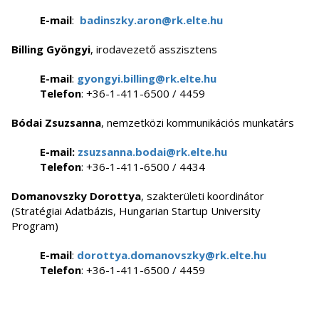
E-mail
:
badinszky.aron@rk.elte.hu
Billing Gyöngyi
, irodavezető asszisztens
E-mail
:
gyongyi.billing@rk.elte.hu
Telefon
: +36-1-411-6500 / 4459
Bódai Zsuzsanna
, nemzetközi kommunikációs munkatárs
E-mail:
zsuzsanna.bodai@rk.elte.hu
Telefon
: +36-1-411-6500 / 4434
Domanovszky Dorottya
, szakterületi koordinátor
(Stratégiai Adatbázis, Hungarian Startup University
Program)
E-mail
:
dorottya.domanovszky@rk.elte.hu
Telefon
: +36-1-411-6500 / 4459