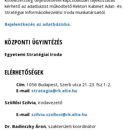
kötelezettség teljesítésével kapcsolatban tájékoztatás
kérhető az adatbázist működtető Rektori Kabinet Adat- és
Stratégiai Információkezelési Iroda munkatársaitól.
Bejelentkezés az adatbázisba
.
KÖZPONTI ÜGYINTÉZÉS
Egyetemi Stratégiai Iroda
ELÉRHETŐSÉGEK
Cím
: 1056 Budapest, Szerb utca 21-23. fsz.1-2.
E-mail
:
strategia@rk.elte.hu
Szöllősi Szilvia
, irodavezető
E-mail
:
szilvia.szollosi@rk.elte.hu
Dr. Badinszky Áron
, szakterületi koordinátor