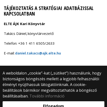
TÁJÉKOZTATÁS A STRATÉGIAI ADATBÁZISSAL
KAPCSOLATBAN
ELTE ÁJK Kari Könyvtár
Takács Dániel, könyvtárvezető
Telefon: +36 1 411 6505/2633
E-mail:
daniel.takacs@ajk.elte.hu
A weboldalon „cookie”-kat („sütiket”) használunk, hogy
biztonságos böngészés mellett a legjobb felhasználói
© 2025 Eötvös Loránd Tudományegyetem
élményt nyújthassuk látogatóinknak. A cookie-
Minden jog fenntartva.
beállítások bármikor megváltoztathatók a böngésző
1053 Budapest, Egyetem tér 1–3.
Központi telefonszám: +36 1 411 6500
beállításaiban.
További információ
Webfejlesztés:
Elfogadom