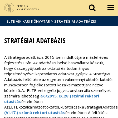
Események
ELTE a
Hírek
sajtóban
>
ELTE ÁJK KARI KÖNYVTÁR
STRATÉGIAI ADATBÁZIS
STRATÉGIAI ADATBÁZIS
A Stratégiai adatbázis 2015-ben indult útjára másfél éves
fejlesztés után. Az adatbázis belső használatra készült,
hogy összegyűjtsék az oktatói és tudományos
teljesítményével kapcsolatos adatokat gyűjtik. A Stratégiai
Adatbázis feltöltése az egyetem valamennyi oktatói-kutatói
munkakörben foglalkoztatott közalkalmazottjára nézve
kötelező. Az ELTE-vel egyéb jogviszonyban álló személyek
számára lehetőség
a 6/2015. IX.28.) számú rektori
utasítás
értelmében.
AzELTE közalkalmazott oktatói, kutatói csak a Stratégiai Adatbázi
(VI.17.) számú rektori utasítás
értelmében. A feltöltési