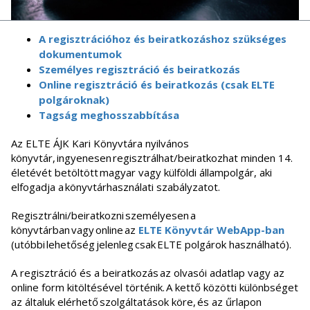
A regisztrációhoz és beiratkozáshoz szükséges
dokumentumok
Személyes regisztráció és beiratkozás
Online regisztráció és beiratkozás (csak ELTE
polgároknak)
Tagság meghosszabbítása
Az ELTE ÁJK Kari Könyvtára nyilvános
könyvtár, ingyenesen regisztrálhat/beiratkozhat minden 14.
életévét betöltött magyar vagy külföldi állampolgár, aki
elfogadja a könyvtárhasználati szabályzatot.
Regisztrálni/beiratkozni személyesen a
könyvtárban vagy online az
ELTE Könyvtár WebApp-ban
(utóbbi lehetőség jelenleg csak ELTE polgárok használható).
A regisztráció és a beiratkozás az olvasói adatlap vagy az
online form kitöltésével történik. A kettő közötti különbséget
az általuk elérhető szolgáltatások köre, és az űrlapon