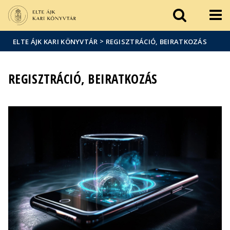
Események
ELTE a
Hírek
sajtóban
>
ELTE ÁJK KARI KÖNYVTÁR
REGISZTRÁCIÓ, BEIRATKOZÁS
REGISZTRÁCIÓ, BEIRATKOZÁS