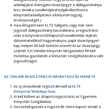
adatlapjára! A látogató olvasójegye a diákigazolványa
lesz. Annak a vonalkódjával tudják ellenőrizni a
könyvtárba belépéskor a könyvtári tagság
érvényességét.)
Ha a látogató nem ELTE hallgató, vagy már nem
jogosult diákigazolvány használatára, a regisztráció
után a könyvtárostól/kapustól vonalkóddal, lejárati
dátummal ellátott hagyományos, papír olvasójegyet
kap, melyen fel kell tüntetni a nevét és az olvasójegy
számát. Ezt minden könyvtári látogatáskor fel kell
mutatnia, igazolandó a könyvtári szolgáltatásokra való
jogosultságot.
AZ ONLINE REGISZTRÁCIÓ/BEIRATKOZÁS MENETE
Az új olvasóknak regisztrálni kell az
ELTE
Könyvtár WebApp-ban
.
Ki kell költeni az űrlapot (regisztráció az Egyetemi
Könyvtári Szolgálatba).
Vissza kell igazolni a regisztrált címre kapott emailt a