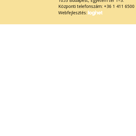
1053 Budapest, Egyetem tér 1–3.
Központi telefonszám: +36 1 411 6500
Webfejlesztés: