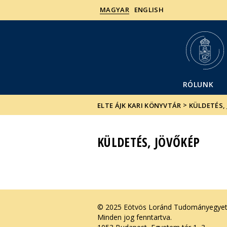
MAGYAR
ENGLISH
RÓLUNK
>
ELTE ÁJK KARI KÖNYVTÁR
KÜLDETÉS,
KÜLDETÉS, JÖVŐKÉP
© 2025 Eötvös Loránd Tudományegye
Minden jog fenntartva.